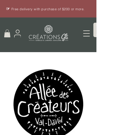
☞
Free delivery with purchase of $200 or more.