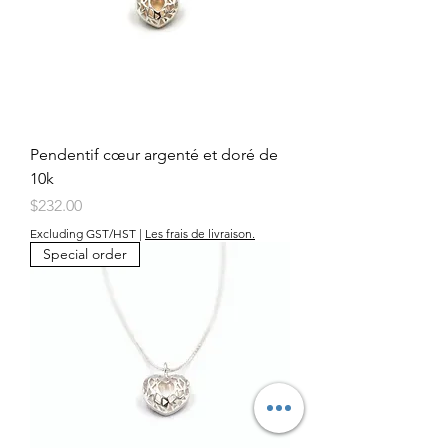
Pendentif cœur argenté et doré de
10k
Price
$232.00
Excluding GST/HST
|
Les frais de livraison.
Special order