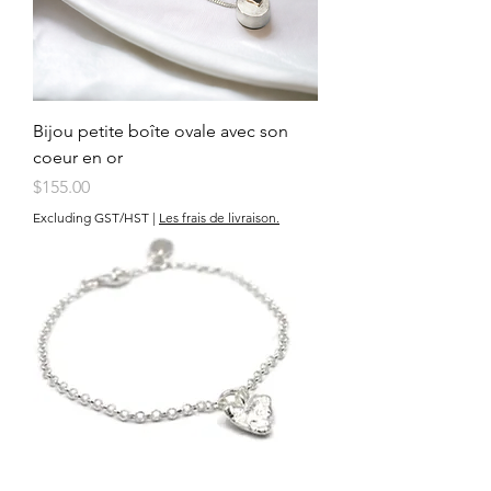
Bijou petite boîte ovale avec son
coeur en or
Price
$155.00
Excluding GST/HST
|
Les frais de livraison.