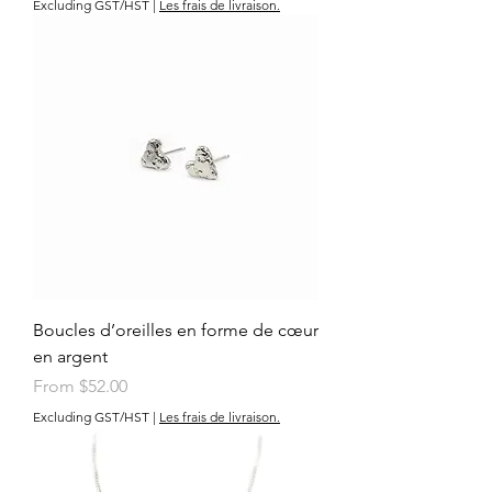
Excluding GST/HST
|
Les frais de livraison.
Boucles d’oreilles en forme de cœur
en argent
Sale Price
From
$52.00
Excluding GST/HST
|
Les frais de livraison.