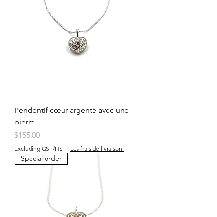
Pendentif cœur argenté avec une
pierre
Price
$155.00
Excluding GST/HST
|
Les frais de livraison.
Special order