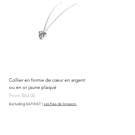
Collier en forme de cœur en argent
ou en or jaune plaqué
Sale Price
From
$62.00
Excluding GST/HST
|
Les frais de livraison.