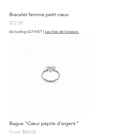
Bracelet femme petit cœur
Price
$72.00
Excluding GST/HST
|
Les frais de livraison.
Bague "Cœur pépite d’argent "
Sale Price
From
$66.00