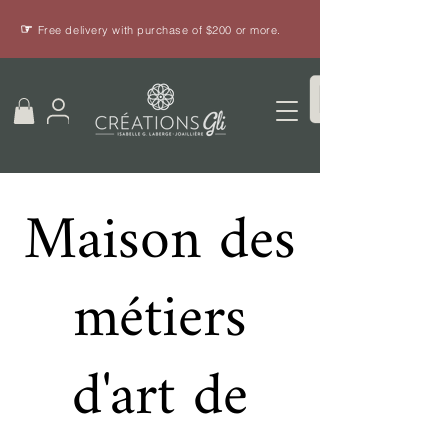
☞
Free delivery with purchase of $200 or more.
Maison des
métiers
d'art de