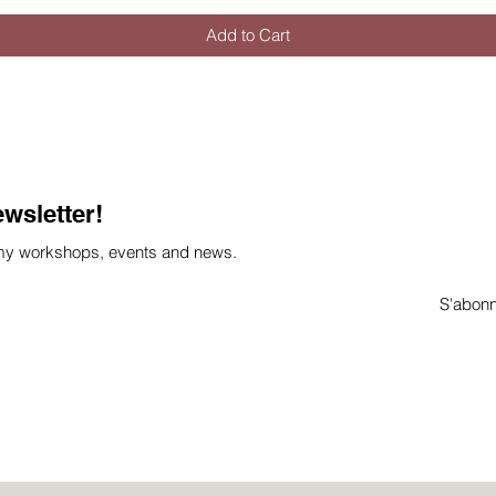
Add to Cart
ewsletter!
 my workshops, events and news.
S'abon