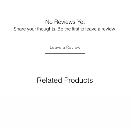
Nettoyer ses bijou
Vous pouvez utilise
No Reviews Yet
je vous ai donné lo
Share your thoughts. Be the first to leave a review.
avec ou sans patin
l'eau tiède à du li
ni de l'ammoniac n
Leave a Review
chiffon doux dans 
bijou en argent. Ap
bijou avec de l'eau
polir avec un chiff
Related Products
Plein d'autres truc