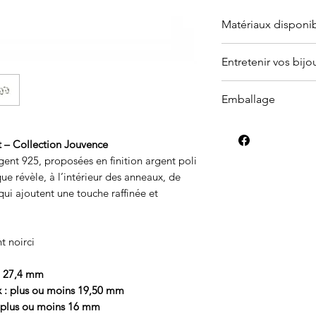
Matériaux disponi
Offert en or (jaune
Entretenir vos bijo
plaqué).
Contacte
Pourquoi les bijou
Emballage
La réaction de l
Peu importe le mo
argent.
un bijou sur ma bou
t – Collection Jouvence
Les produits net
livré dans une boît
gent 925, proposées en finition argent poli
avec les laques 
nettoyage et des in
ue révèle, à l’intérieur des anneaux, de
l'exposition à l
qui ajoutent une touche raffinée et
de bain.
Lorsque vous ne
les protéger de l
t noirci
en plastique her
: 27,4 mm
l’oxygène conten
 : plus ou moins 19,50 mm
l’oxydation de l’
: plus ou moins 16 mm