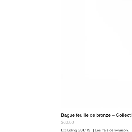
Bague feuille de bronze – Collec
Price
$60.00
Excluding GST/HST
|
Les frais de livraison.