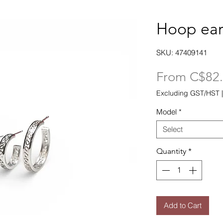
Hoop ear
SKU: 47409141
From
C$82
Excluding GST/HST
Model
*
Select
Quantity
*
Add to Cart