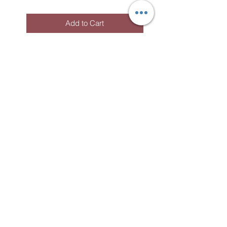
Après cela, vous devez rincer le
bijou avec de l'eau plate pour
Add to Cart
ensuite le sécher et polir avec un
chiffon propre.
Plein d'autres
trucs d'entretiens
Subscribe to the
newsletter!
To receive information about my
workshops, events and news.
S'abonner