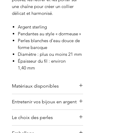
une chaîne pour créer un collier
délicat et harmonisé.
Argent sterling
Pendantes au style « dormeuse »
Perles blanches d’eau douce de
forme baroque
Diamètre : plus ou moins 21 mm
Épaisseur du fil : environ
1,40 mm
Matériaux disponibles
Offert en or (jaune, blanc, rose ou
Entretenir vos bijoux en argent
argent plaqué).
Contactez-moi
pour en discuter.
Pourquoi les bijoux en argent
Le choix des perles
ternissent?
La réaction de la peau au
Les perles de culture sont des