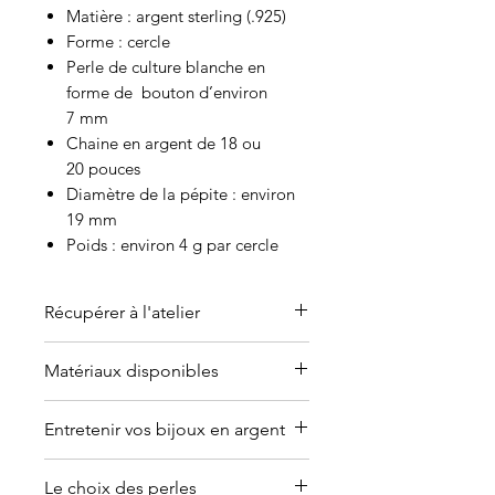
Matière : argent sterling (.925)
Forme : cercle
Perle de culture blanche en
forme de bouton d’environ
7 mm
Chaine en argent de 18 ou
20 pouces
Diamètre de la pépite : environ
19 mm
Poids : environ 4 g par cercle
Récupérer à l'atelier
C'est possible de venir récupérer
Matériaux disponibles
l'article à l'atelier-boutique sur
rendez-vous seulement dans un
Offert en or (jaune, blanc, rose ou
Entretenir vos bijoux en argent
délai de 3 à 5 jours ouvrables à
argent plaqué).
Contactez-moi
partir de la date de la
pour en discuter.
Pourquoi les bijoux en argent
commande. Je vous
Le choix des perles